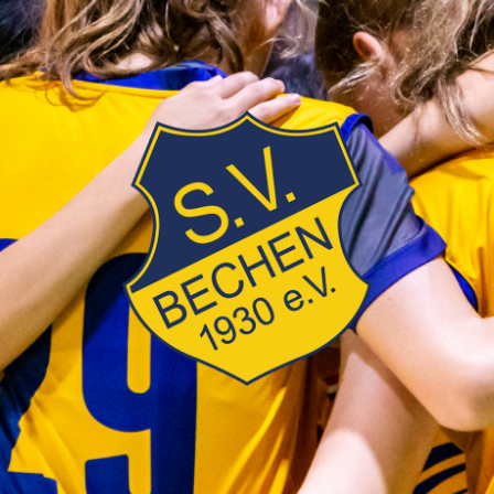
SV
Bechen
1930
e.V.