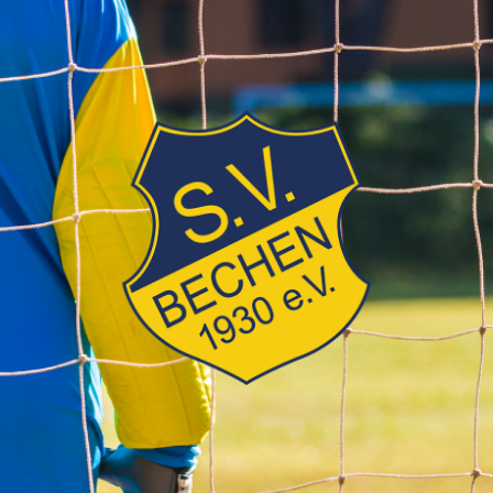
SV
Bechen
1930
e.V.