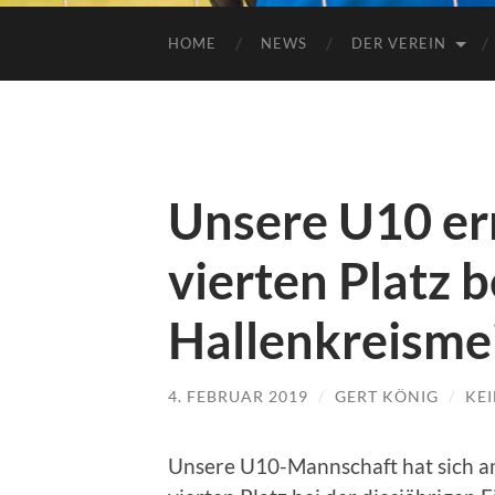
HOME
NEWS
DER VEREIN
Unsere U10 err
vierten Platz b
Hallenkreismei
4. FEBRUAR 2019
/
GERT KÖNIG
/
KE
Unsere U10-Mannschaft hat sich am