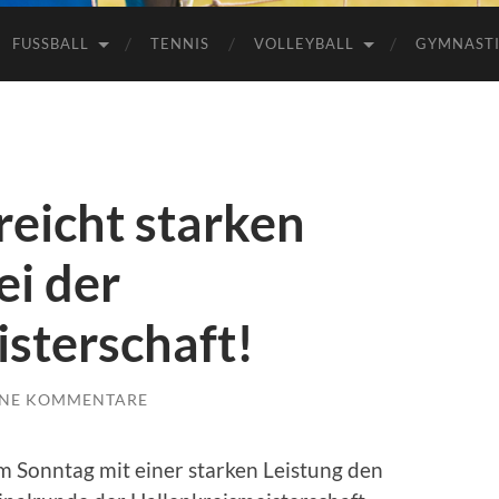
FUSSBALL
TENNIS
VOLLEYBALL
GYMNAST
eicht starken
ei der
sterschaft!
INE KOMMENTARE
 Sonntag mit einer starken Leistung den