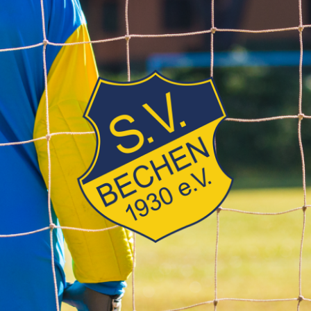
SV
Bechen
1930
e.V.