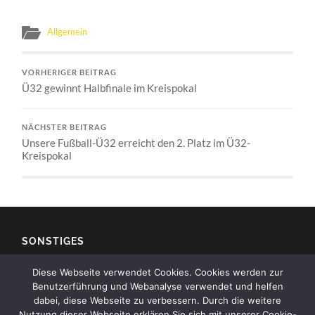
Allgemein
VORHERIGER BEITRAG
Ü32 gewinnt Halbfinale im Kreispokal
NÄCHSTER BEITRAG
Unsere Fußball-Ü32 erreicht den 2. Platz im Ü32-
Kreispokal
SONSTIGES
Diese Webseite verwendet Cookies. Cookies werden zur
Impressum
Benutzerführung und Webanalyse verwendet und helfen
dabei, diese Webseite zu verbessern. Durch die weitere
Kontakt
Nutzung dieser Webseite erklären Sie sich mit unserer Cookie-