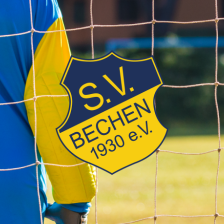
SV
Bechen
1930
e.V.