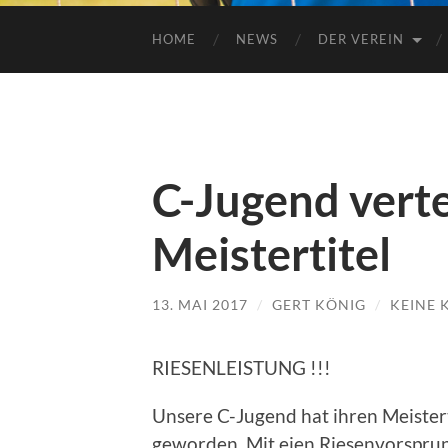
HOME
NEWS
DER VEREIN
C-Jugend verte
Meistertitel
13. MAI 2017
/
GERT KÖNIG
/
KEINE
RIESENLEISTUNG !!!
Unsere C-Jugend hat ihren Meisterti
geworden. Mit eien Riesenvorsprung