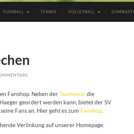
FUSSBALL
TENNIS
VOLLEYBALL
GYMNAST
echen
KOMMENTARE
nen Fanshop. Neben der
Teamwear
die
 Haeger geordert werden kann, bietet der SV
seine Fans an. Hier geht es zum
Fanshop
.
echende Verlinkung auf unserer Homepage.