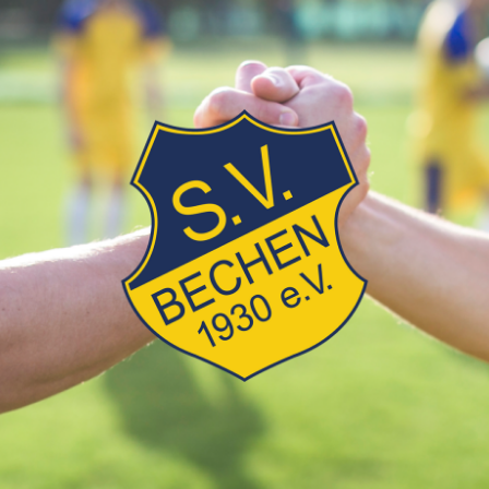
SV
Bechen
1930
e.V.