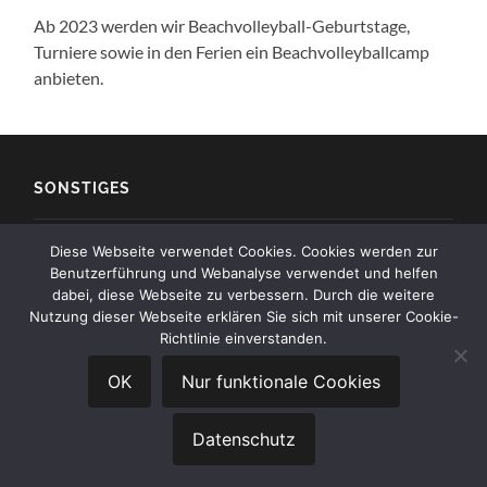
Ab 2023 werden wir Beachvolleyball-Geburtstage,
Turniere sowie in den Ferien ein Beachvolleyballcamp
anbieten.
SONSTIGES
Impressum
Diese Webseite verwendet Cookies. Cookies werden zur
Benutzerführung und Webanalyse verwendet und helfen
Kontakt
dabei, diese Webseite zu verbessern. Durch die weitere
Nutzung dieser Webseite erklären Sie sich mit unserer Cookie-
Datenschutz
Richtlinie einverstanden.
OK
Nur funktionale Cookies
© 2026
SV BECHEN 1930 E.V.
—
HOCH ↑
Datenschutz